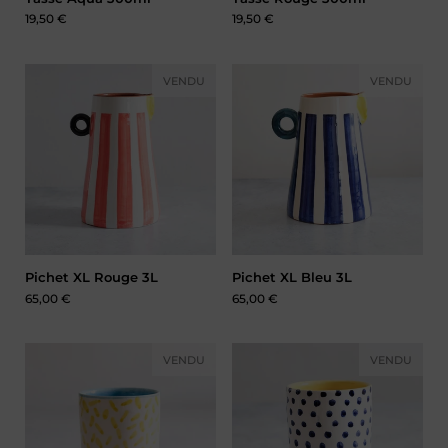
Prix :
19,50 €
Prix :
19,50 €
VENDU
VENDU
Pichet XL Rouge 3L
Pichet XL Bleu 3L
Prix :
65,00 €
Prix :
65,00 €
VENDU
VENDU