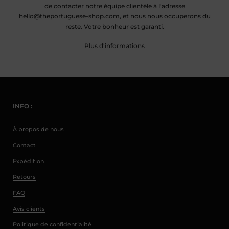
de contacter notre équipe clientèle à l'adresse
hello@theportuguese-shop.com,
et nous nous occuperons du
reste. Votre bonheur est garanti.
Plus d'informations
INFO :
À propos de nous
Contact
Expédition
Retours
FAQ
Avis clients
Politique de confidentialité