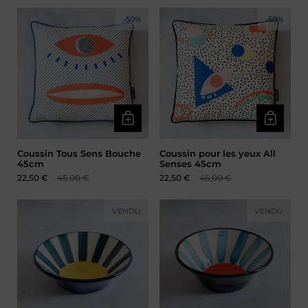
-50%
-50%
Coussin Tous Sens Bouche
Coussin pour les yeux All
45cm
Senses 45cm
Prix soldé :
22,50 €
Prix normal :
45,00 €
Prix soldé :
22,50 €
Prix normal :
45,00 €
VENDU
VENDU