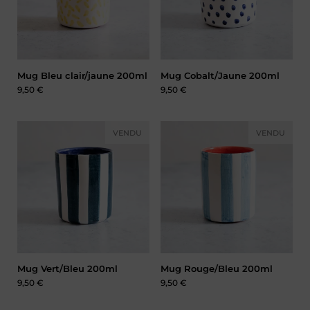
Mug Bleu clair/jaune 200ml
Mug Cobalt/Jaune 200ml
Prix :
9,50 €
Prix :
9,50 €
VENDU
VENDU
Mug Vert/Bleu 200ml
Mug Rouge/Bleu 200ml
Prix :
9,50 €
Prix :
9,50 €