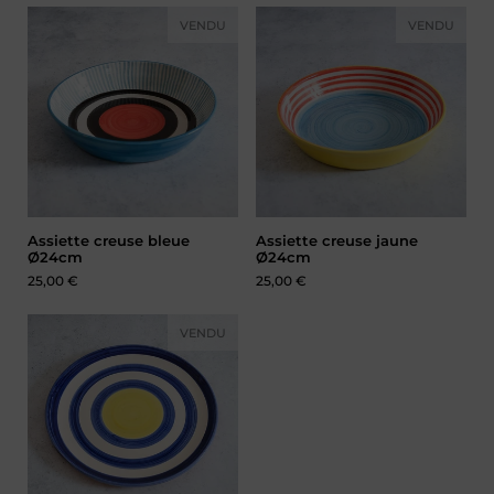
VENDU
VENDU
Assiette creuse bleue
Assiette creuse jaune
Ø24cm
Ø24cm
Prix :
25,00 €
Prix :
25,00 €
VENDU