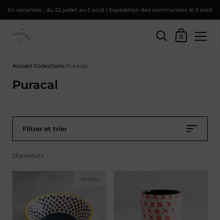
En vacances : du 22 juillet au 5 août | Expédition des commandes le 5 août
Panier d'achat
0
Skip to content
Accueil
/
Collections
/
Puracal
Puracal
Filtrer et trier
23 produits
VENDU