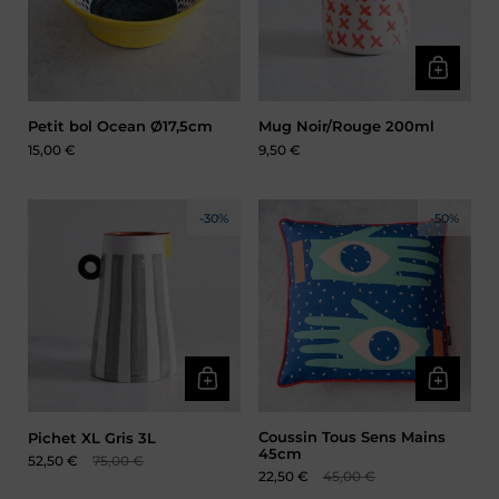
Petit bol Ocean Ø17,5cm
Mug Noir/Rouge 200ml
Prix :
15,00 €
Prix :
9,50 €
-30%
-50%
Coussin Tous Sens Mains
Pichet XL Gris 3L
45cm
Prix soldé :
52,50 €
Prix normal :
75,00 €
Prix soldé :
22,50 €
Prix normal :
45,00 €