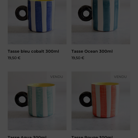
Tasse bleu cobalt 300ml
Tasse Ocean 300ml
Prix :
19,50 €
Prix :
19,50 €
VENDU
VENDU
Tasse Aqua 300ml
Tasse Rouge 300ml