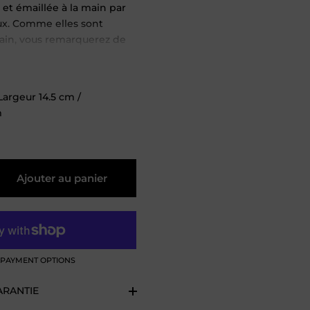
et émaillée à la main par
aux. Comme elles sont
main, vous remarquerez de
s au niveau de l'émail et de
i fait de chaque service une
aire unique.
Largeur
14.5
cm
/
m
lavable en machine et peut
micro-ondes.
Ajouter au panier
PAYMENT OPTIONS
ARANTIE