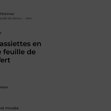
d'Estórias
/
uille de laitue » - Vert
s
assiettes en
 feuille de
Vert
amen
est moulée