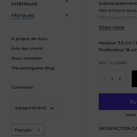
intérieure
individuellement 
des artisans loc
Marques
fabriquées à la 
légères variation
Show more
la texture, ce qu
A propos de nous
œuvre d'art utilit
Hauteur
3.5
cm
/ 
Avis des clients
Profondeur
18
c
Cette pièce est 
Nous contacter
être utilisée au 
SKU : V.LE006V
The portuguese Blog
Quantité
Connexion
Pays/région
Espagne
(EUR €)
MORE 
SATISFACTION G
Français