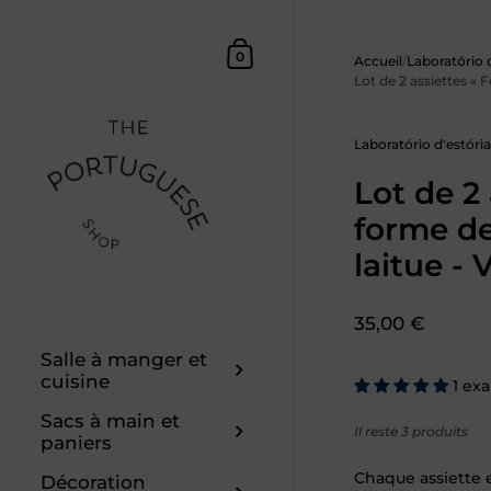
Skip to content
Panier d'achat
0
Accueil
/
Laboratório 
Lot de 2 assiettes « Fe
Laboratório d'estória
Lot de 2 
forme de
laitue - 
Prix :
35,00 €
Salle à manger et
cuisine
1 ex
Sacs à main et
Il reste 3 produits
paniers
Chaque assiette 
Décoration