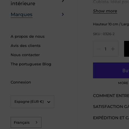
Cubista. Idéal po
intérieure
fruits, ou simpl
Show more
Marques
décoration, ce sa
incontournable p
Hauteur
10
cm
/ Lar
saladier est fabr
SKU : 0326-2
artisans locaux, c
A propos de nous
unique en son ge
Quantité
Avis des clients
rustique et son de
Nous contacter
une touche de ch
table.
The portuguese Blog
Connexion
MORE 
COMMENT ENTRET
Pays/région
Espagne
(EUR €)
SATISFACTION G
EXPÉDITION ET 
Français