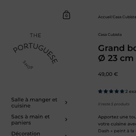
Skip to content
Panier d'achat
0
Accueil
/
Casa Cubist
Casa Cubista
Grand bo
Ø 23 cm
Prix :
49,00 €
2 ex
Salle à manger et
Il reste 5 produits
cuisine
Sacs à main et
Apportez une tou
paniers
votre cuisine ave
Dash » peint à la
Décoration