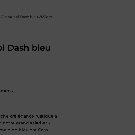
a
/
Grand bol Dash bleu Ø23cm
l Dash bleu
amens
che d'élégance rustique à
c notre grand saladier «
 main en bleu par Casa