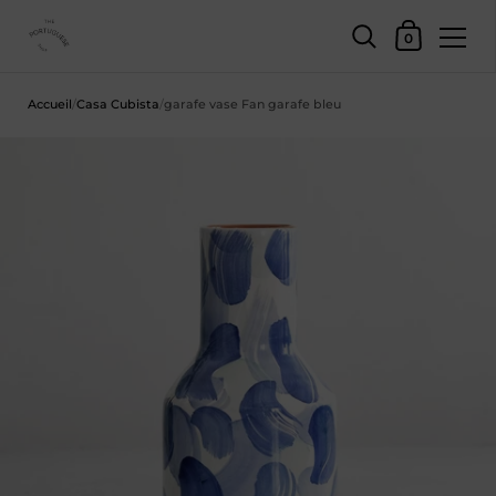
Panier d'achat
0
Skip to content
Accueil
/
Casa Cubista
/
garafe vase Fan garafe bleu