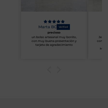
Marta BC
Ma
precioso
S
un bolso artesanal muy bonito,
Je suis
con muy buena presentación y
command
tarjeta de agradecimiento
Merci
votre 