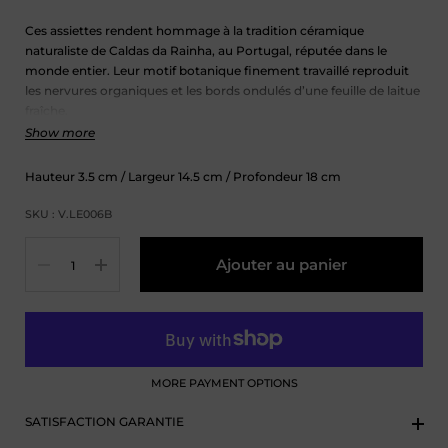
Ces assiettes rendent hommage à la tradition céramique
naturaliste de Caldas da Rainha, au Portugal, réputée dans le
monde entier. Leur motif botanique finement travaillé reproduit
les nervures organiques et les bords ondulés d’une feuille de laitue
fraîche.
Show more
Cette pièce est lavable en machine et peut être utilisée au micro-
ondes.
Hauteur
3.5
cm
/ Largeur
14.5
cm
/ Profondeur
18
cm
SKU : V.LE006B
Quantité
Ajouter au panier
MORE PAYMENT OPTIONS
SATISFACTION GARANTIE