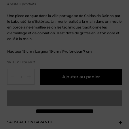
Il reste 2 produits
Une pièce conçue dans la ville portugaise de Caldas da Rainha par
le Laboratório d'Estórias. Un merle réalisé à la main dans un moule
en porcelaine émaillée selon les techniques traditionnelles
d'émaillage et de coloration. Il est doté de griffes en laiton doré et
collé à la main.
Hauteur
13
cm
/ Largeur
19
cm
/ Profondeur
7
cm
SKU : Z.LE025-PD
Quantité
Ajouter au panier
SATISFACTION GARANTIE