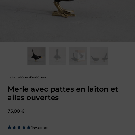
Laboratório d'estórias
Merle avec pattes en laiton et
ailes ouvertes
Prix :
75,00 €
1 examen